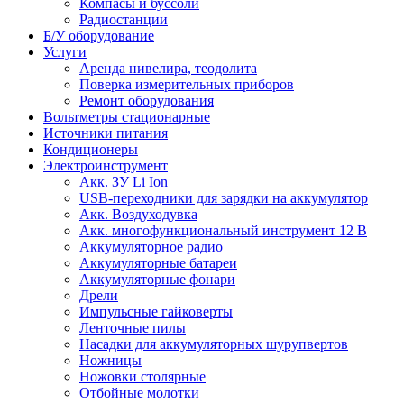
Компасы и буссоли
Радиостанции
Б/У оборудование
Услуги
Аренда нивелира, теодолита
Поверка измерительных приборов
Ремонт оборудования
Вольтметры стационарные
Источники питания
Кондиционеры
Электроинструмент
Aкк. ЗУ Li Ion
USB-переходники для зарядки на аккумулятор
Акк. Воздуходувка
Акк. многофункциональный инструмент 12 В
Аккумуляторное радио
Аккумуляторные батареи
Аккумуляторные фонари
Дрели
Импульсные гайковерты
Ленточные пилы
Насадки для аккумуляторных шурупвертов
Ножницы
Ножовки столярные
Отбойные молотки