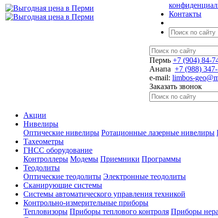
конфиденциал
Контакты
Пермь
+7 (904) 84-7
Анапа
+7 (988) 347
e-mail:
limbos-geo@ma
Заказать звонок
Акции
Нивелиры
Оптические нивелиры
Ротационные лазерные нивелиры
Тахеометры
ГНСС оборудование
Контроллеры
Модемы
Приемники
Программы
Теодолиты
Оптические теодолиты
Электронные теодолиты
Сканирующие системы
Системы автоматического управления техникой
Контрольно-измерительные приборы
Тепловизоры
Приборы теплового контроля
Приборы нер