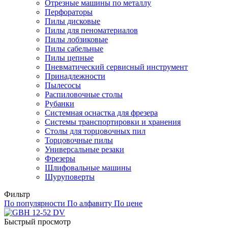
Отрезные машины по металлу
Перфораторы
Пилы дисковые
Пилы для пеноматериалов
Пилы лобзиковые
Пилы сабельные
Пилы цепные
Пневматический сервисный инструмент
Принадлежности
Пылесосы
Распиловочные столы
Рубанки
Системная оснастка для фрезера
Системы транспортировки и хранения
Столы для торцовочных пил
Торцовочные пилы
Универсальные резаки
Фрезеры
Шлифовальные машины
Шуруповерты
Фильтр
По популярности
По алфавиту
По цене
Быстрый просмотр