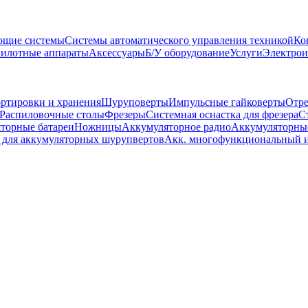
ющие системы
Системы автоматического управления техникой
Ко
пилотные аппараты
Аксессуары
Б/У оборудование
Услуги
Электрои
ртировки и хранения
Шуруповерты
Импульсные гайковерты
Отре
Распиловочные столы
Фрезеры
Системная оснастка для фрезера
С
торные батареи
Ножницы
Аккумуляторное радио
Аккумуляторны
 для аккумуляторных шурупвертов
Акк. многофункциональный и