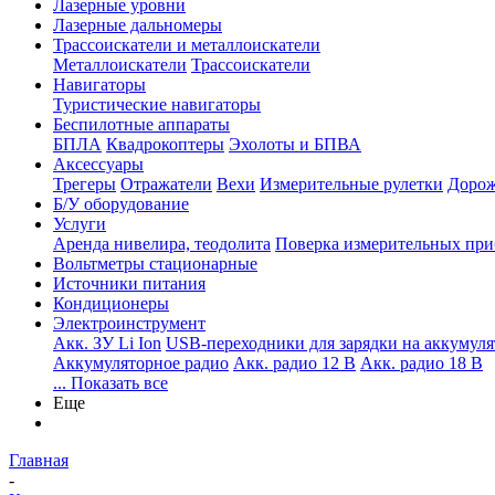
Лазерные уровни
Лазерные дальномеры
Трассоискатели и металлоискатели
Металлоискатели
Трассоискатели
Навигаторы
Туристические навигаторы
Беспилотные аппараты
БПЛА
Квадрокоптеры
Эхолоты и БПВА
Аксессуары
Трегеры
Отражатели
Вехи
Измерительные рулетки
Дорож
Б/У оборудование
Услуги
Аренда нивелира, теодолита
Поверка измерительных при
Вольтметры стационарные
Источники питания
Кондиционеры
Электроинструмент
Aкк. ЗУ Li Ion
USB-переходники для зарядки на аккумуля
Аккумуляторное радио
Акк. радио 12 В
Акк. радио 18 В
... Показать все
Еще
Главная
-