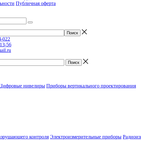
ьности
Публичная оферта
4-022
-13-56
il.ru
Цифровые нивелиры
Приборы вертикального проектирования
азрушающего контроля
Электроизмерительные приборы
Радиоиз