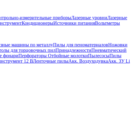
нтрольно-измерительные приборы
Лазерные уровни
Лазерные
нструмент
Кондиционеры
Источники питания
Вольтметры
зные машины по металлу
Пилы для пеноматериалов
Ножовки
толы для торцовочных пил
Принадлежности
Пневматический
е фонари
Перфораторы
Отбойные молотки
Пылесосы
Пилы
нструмент 12 В
Ленточные пилы
Акк. Воздуходувка
Aкк. ЗУ Li