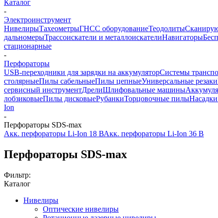
Каталог
-
Электроинструмент
Нивелиры
Тахеометры
ГНСС оборудование
Теодолиты
Сканиру
дальномеры
Трассоискатели и металлоискатели
Навигаторы
Бес
стационарные
-
Перфораторы
USB-переходники для зарядки на аккумулятор
Системы транспо
столярные
Пилы сабельные
Пилы цепные
Универсальные резаки
сервисный инструмент
Дрели
Шлифовальные машины
Аккумуля
лобзиковые
Пилы дисковые
Рубанки
Торцовочные пилы
Насадки
Ion
-
Перфораторы SDS-max
Акк. перфораторы Li-Ion 18 В
Акк. перфораторы Li-Ion 36 В
Перфораторы SDS-max
Фильтр:
Каталог
Нивелиры
Оптические нивелиры
Ротационные лазерные нивелиры