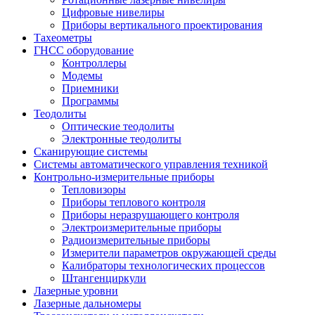
Цифровые нивелиры
Приборы вертикального проектирования
Тахеометры
ГНСС оборудование
Контроллеры
Модемы
Приемники
Программы
Теодолиты
Оптические теодолиты
Электронные теодолиты
Сканирующие системы
Системы автоматического управления техникой
Контрольно-измерительные приборы
Тепловизоры
Приборы теплового контроля
Приборы неразрушающего контроля
Электроизмерительные приборы
Радиоизмерительные приборы
Измерители параметров окружающей среды
Калибраторы технологических процессов
Штангенциркули
Лазерные уровни
Лазерные дальномеры