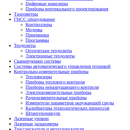
Цифровые нивелиры
Приборы вертикального проектирования
Тахеометры
ГНСС оборудование
Контроллеры
Модемы
Приемники
Программы
Теодолиты
Оптические теодолиты
Электронные теодолиты
Сканирующие системы
Системы автоматического управления техникой
Контрольно-измерительные приборы
Тепловизоры
Приборы теплового контроля
Приборы неразрушающего контроля
Электроизмерительные приборы
Радиоизмерительные приборы
Измерители параметров окружающей среды
Калибраторы технологических процессов
Штангенциркули
Лазерные уровни
Лазерные дальномеры
Трассоискатели и металлоискатели