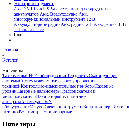
Электроинструмент
Aкк. ЗУ Li Ion
USB-переходники для зарядки на
аккумулятор
Акк. Воздуходувка
Акк.
многофункциональный инструмент 12 В
Аккумуляторное радио
Акк. радио 12 В
Акк. радио 18 В
... Показать все
Еще
Главная
-
Каталог
-
Нивелиры
Тахеометры
ГНСС оборудование
Теодолиты
Сканирующие
системы
Системы автоматического управления
техникой
Контрольно-измерительные приборы
Лазерные
уровни
Лазерные дальномеры
Трассоискатели и
металлоискатели
Навигаторы
Беспилотные
аппараты
Аксессуары
Б/У
оборудование
Услуги
Электроинструмент
Кондиционеры
Источн
питания
Вольтметры стационарные
Нивелиры