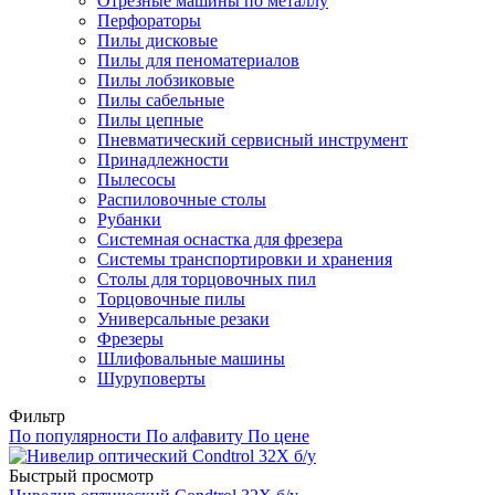
Отрезные машины по металлу
Перфораторы
Пилы дисковые
Пилы для пеноматериалов
Пилы лобзиковые
Пилы сабельные
Пилы цепные
Пневматический сервисный инструмент
Принадлежности
Пылесосы
Распиловочные столы
Рубанки
Системная оснастка для фрезера
Системы транспортировки и хранения
Столы для торцовочных пил
Торцовочные пилы
Универсальные резаки
Фрезеры
Шлифовальные машины
Шуруповерты
Фильтр
По популярности
По алфавиту
По цене
Быстрый просмотр