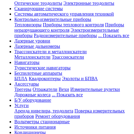
Оптические теодолиты
Электронные теодолиты
Сканирующие системы
Системы автоматического управления техникой
Контрольно-измерительные приборы
Тепловизоры
Приборы теплового контроля
Приборы
неразрушающего контроля
Электроизмерительные
приборы
Радиоизмерительные приборы
... Показать все
Лазерные уровни
Лазерные дальномеры
Трассоискатели и металлоискатели
Металлоискатели
Трассоискатели
Навигаторы
Туристические навигаторы
Беспилотные аппараты
БПЛА
Квадрокоптеры
Эхолоты и БПВА
Аксессуары
Трегеры
Отражатели
Вехи
Измерительные рулетки
Дорожные колеса
... Показать все
Б/У оборудование
Услуги
Аренда нивелира, теодолита
Поверка измерительных
приборов
Ремонт оборудования
Вольтметры стационарные
Источники питания
Кондиционеры