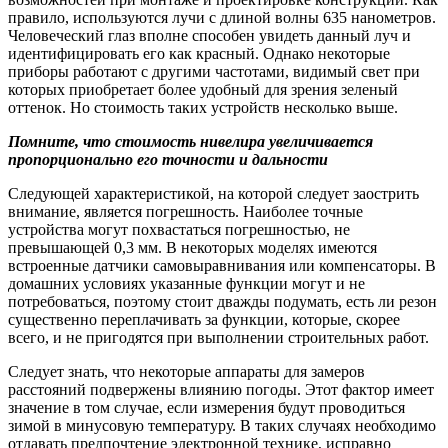
правило, используются лучи с длиной волны 635 нанометров.
Человеческий глаз вполне способен увидеть данный луч и
идентифицировать его как красный. Однако некоторые
приборы работают с другими частотами, видимый свет при
которых приобретает более удобный для зрения зеленый
оттенок. Но стоимость таких устройств несколько выше.
Помните, что стоимость нивелира увеличивается
пропорционально его точности и дальности
Следующей характеристикой, на которой следует заострить
внимание, является погрешность. Наиболее точные
устройства могут похвастаться погрешностью, не
превышающей 0,3 мм. В некоторых моделях имеются
встроенные датчики самовыравнивания или компенсаторы. В
домашних условиях указанные функции могут и не
потребоваться, поэтому стоит дважды подумать, есть ли резон
существенно переплачивать за функции, которые, скорее
всего, и не пригодятся при выполнении строительных работ.
Следует знать, что некоторые аппараты для замеров
расстояний подвержены влиянию погоды. Этот фактор имеет
значение в том случае, если измерения будут проводиться
зимой в минусовую температуру. В таких случаях необходимо
отдавать предпочтение электронной технике, исправно