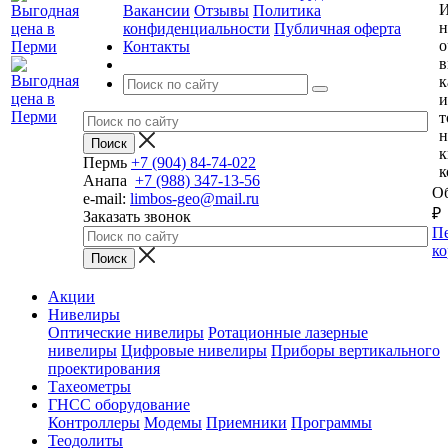
И
Вакансии
Отзывы
Политика
н
конфиденциальности
Публичная оферта
о
Контакты
в
к
и
т
н
к
Пермь
+7 (904) 84-74-022
к
Анапа
+7 (988) 347-13-56
Об
e-mail:
limbos-geo@mail.ru
₽
Заказать звонок
Пе
ко
Акции
Нивелиры
Оптические нивелиры
Ротационные лазерные
нивелиры
Цифровые нивелиры
Приборы вертикального
проектирования
Тахеометры
ГНСС оборудование
Контроллеры
Модемы
Приемники
Программы
Теодолиты