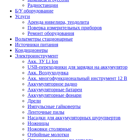
Радиостанции
Б/У оборудование
Услуги
Аренда нивелира, теодолита
Поверка измерительных приборов
Ремонт оборудования
Вольтметры стационарные
Источники питания
Кондиционеры
Электроинструмент
Aкк. ЗУ Li Ion
USB-переходники для зарядки на аккумулятор
Акк. Воздуходувка
Акк. многофункциональный инструмент 12 В
Аккумуляторное радио
Аккумуляторные батареи
Аккумуляторные фонари
Дрели
Импульсные гайковерты
Ленточные пилы
Насадки для аккумуляторных шурупвертов
Ножницы
Ножовки столярные
Отбойные молотки