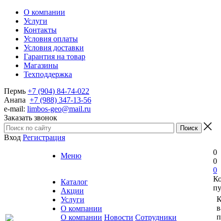
О компании
Услуги
Контакты
Условия оплаты
Условия доставки
Гарантия на товар
Магазины
Техподдержка
Пермь
+7 (904) 84-74-022
Анапа
+7 (988) 347-13-56
e-mail:
limbos-geo@mail.ru
Заказать звонок
Вход
Регистрация
0
Меню
0
0
К
Каталог
пу
Акции
К
Услуги
в
О компании
п
О компании
Новости
Сотрудники