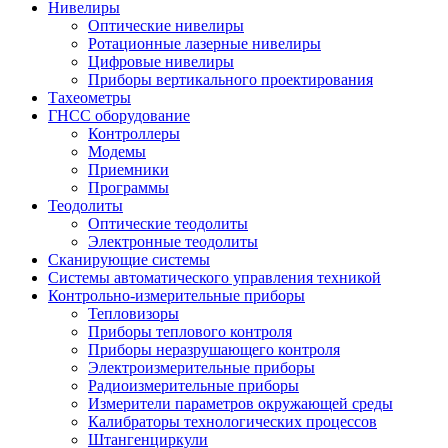
Нивелиры
Оптические нивелиры
Ротационные лазерные нивелиры
Цифровые нивелиры
Приборы вертикального проектирования
Тахеометры
ГНСС оборудование
Контроллеры
Модемы
Приемники
Программы
Теодолиты
Оптические теодолиты
Электронные теодолиты
Сканирующие системы
Системы автоматического управления техникой
Контрольно-измерительные приборы
Тепловизоры
Приборы теплового контроля
Приборы неразрушающего контроля
Электроизмерительные приборы
Радиоизмерительные приборы
Измерители параметров окружающей среды
Калибраторы технологических процессов
Штангенциркули