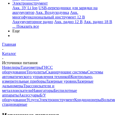
Электроинструмент
Aкк. ЗУ Li Ion
USB-переходники для зарядки на
аккумулятор
Акк. Воздуходувка
Акк.
многофункциональный инструмент 12 В
Аккумуляторное радио
Акк. радио 12 В
Акк. радио 18 В
... Показать все
Еще
Главная
-
Каталог
-
Источники питания
Нивелиры
Тахеометры
ГНСС
оборудование
Теодолиты
Сканирующие системы
Системы
автоматического управления техникой
Контрольно-
измерительные приборы
Лазерные уровни
Лазерные
дальномеры
Трассоискатели и
металлоискатели
Навигаторы
Беспилотные
аппараты
Аксессуары
Б/У
оборудование
Услуги
Электроинструмент
Кондиционеры
Вольтм
стационарные