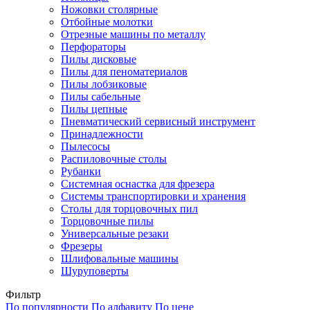
Ножовки столярные
Отбойные молотки
Отрезные машины по металлу
Перфораторы
Пилы дисковые
Пилы для пеноматериалов
Пилы лобзиковые
Пилы сабельные
Пилы цепные
Пневматический сервисный инструмент
Принадлежности
Пылесосы
Распиловочные столы
Рубанки
Системная оснастка для фрезера
Системы транспортировки и хранения
Столы для торцовочных пил
Торцовочные пилы
Универсальные резаки
Фрезеры
Шлифовальные машины
Шуруповерты
Фильтр
По популярности
По алфавиту
По цене