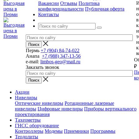
И
Вакансии
Отзывы
Политика
н
конфиденциальности
Публичная оферта
о
Контакты
в
к
и
т
н
к
Пермь
+7 (904) 84-74-022
к
Анапа
+7 (988) 347-13-56
Об
e-mail:
limbos-geo@mail.ru
₽
Заказать звонок
Пе
ко
Акции
Нивелиры
Оптические нивелиры
Ротационные лазерные
нивелиры
Цифровые нивелиры
Приборы вертикального
проектирования
Тахеометры
ГНСС оборудование
Контроллеры
Модемы
Приемники
Программы
Теодолиты