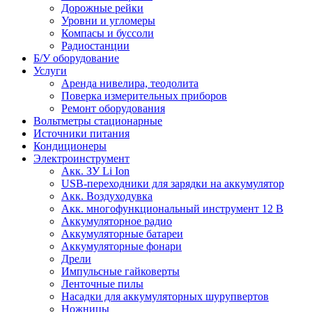
Дорожные рейки
Уровни и угломеры
Компасы и буссоли
Радиостанции
Б/У оборудование
Услуги
Аренда нивелира, теодолита
Поверка измерительных приборов
Ремонт оборудования
Вольтметры стационарные
Источники питания
Кондиционеры
Электроинструмент
Aкк. ЗУ Li Ion
USB-переходники для зарядки на аккумулятор
Акк. Воздуходувка
Акк. многофункциональный инструмент 12 В
Аккумуляторное радио
Аккумуляторные батареи
Аккумуляторные фонари
Дрели
Импульсные гайковерты
Ленточные пилы
Насадки для аккумуляторных шурупвертов
Ножницы