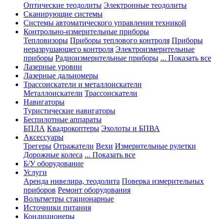
Оптические теодолиты
Электронные теодолиты
Сканирующие системы
Системы автоматического управления техникой
Контрольно-измерительные приборы
Тепловизоры
Приборы теплового контроля
Приборы
неразрушающего контроля
Электроизмерительные
приборы
Радиоизмерительные приборы
... Показать все
Лазерные уровни
Лазерные дальномеры
Трассоискатели и металлоискатели
Металлоискатели
Трассоискатели
Навигаторы
Туристические навигаторы
Беспилотные аппараты
БПЛА
Квадрокоптеры
Эхолоты и БПВА
Аксессуары
Трегеры
Отражатели
Вехи
Измерительные рулетки
Дорожные колеса
... Показать все
Б/У оборудование
Услуги
Аренда нивелира, теодолита
Поверка измерительных
приборов
Ремонт оборудования
Вольтметры стационарные
Источники питания
Кондиционеры