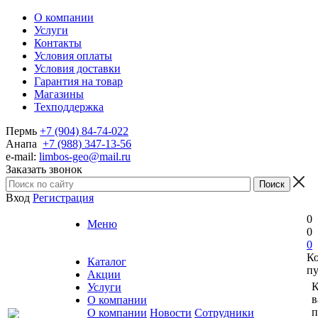
О компании
Услуги
Контакты
Условия оплаты
Условия доставки
Гарантия на товар
Магазины
Техподдержка
Пермь
+7 (904) 84-74-022
Анапа
+7 (988) 347-13-56
e-mail:
limbos-geo@mail.ru
Заказать звонок
Вход
Регистрация
0
Меню
0
0
К
Каталог
пу
Акции
К
Услуги
в
О компании
п
О компании
Новости
Сотрудники