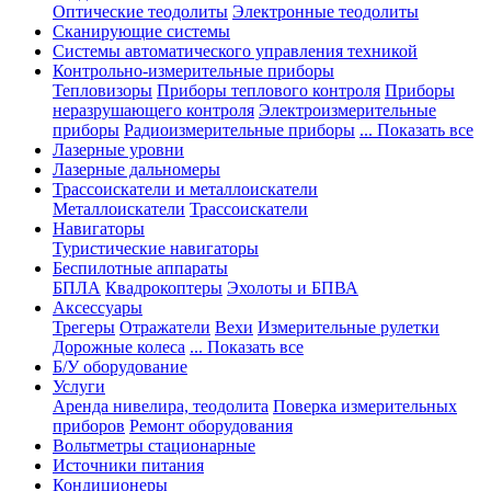
Оптические теодолиты
Электронные теодолиты
Сканирующие системы
Системы автоматического управления техникой
Контрольно-измерительные приборы
Тепловизоры
Приборы теплового контроля
Приборы
неразрушающего контроля
Электроизмерительные
приборы
Радиоизмерительные приборы
... Показать все
Лазерные уровни
Лазерные дальномеры
Трассоискатели и металлоискатели
Металлоискатели
Трассоискатели
Навигаторы
Туристические навигаторы
Беспилотные аппараты
БПЛА
Квадрокоптеры
Эхолоты и БПВА
Аксессуары
Трегеры
Отражатели
Вехи
Измерительные рулетки
Дорожные колеса
... Показать все
Б/У оборудование
Услуги
Аренда нивелира, теодолита
Поверка измерительных
приборов
Ремонт оборудования
Вольтметры стационарные
Источники питания
Кондиционеры