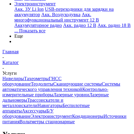
Электроинструмент
Aкк. ЗУ Li Ion
USB-переходники для зарядки на
аккумулятор
Акк. Воздуходувка
Акк.
многофункциональный инструмент 12 В
Аккумуляторное радио
Акк. радио 12 В
Акк. радио 18 В
... Показать все
Еще
Главная
-
Каталог
-
Услуги
Нивелиры
Тахеометры
ГНСС
оборудование
Теодолиты
Сканирующие системы
Системы
автоматического управления техникой
Контрольно-
измерительные приборы
Лазерные уровни
Лазерные
дальномеры
Трассоискатели и
металлоискатели
Навигаторы
Беспилотные
аппараты
Аксессуары
Б/У
оборудование
Электроинструмент
Кондиционеры
Источники
питания
Вольтметры стационарные