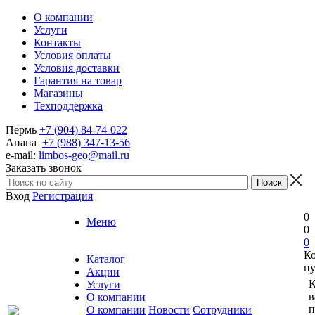
О компании
Услуги
Контакты
Условия оплаты
Условия доставки
Гарантия на товар
Магазины
Техподдержка
Пермь
+7 (904) 84-74-022
Анапа
+7 (988) 347-13-56
e-mail:
limbos-geo@mail.ru
Заказать звонок
Вход
Регистрация
0
Меню
0
0
К
Каталог
пу
Акции
К
Услуги
в
О компании
п
О компании
Новости
Сотрудники