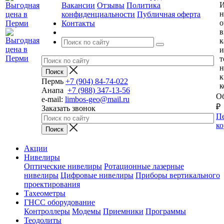
И
Вакансии
Отзывы
Политика
н
конфиденциальности
Публичная оферта
о
Контакты
в
к
и
т
н
к
Пермь
+7 (904) 84-74-022
к
Анапа
+7 (988) 347-13-56
Об
e-mail:
limbos-geo@mail.ru
₽
Заказать звонок
Пе
ко
Акции
Нивелиры
Оптические нивелиры
Ротационные лазерные
нивелиры
Цифровые нивелиры
Приборы вертикального
проектирования
Тахеометры
ГНСС оборудование
Контроллеры
Модемы
Приемники
Программы
Теодолиты