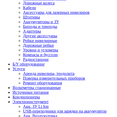
Дорожные колеса
Кабели
Аксессуары для лазерных нивелиров
Штативы
Аккумуляторы и ЗУ
Биподы и триподы
Адаптеры
Другие аксессуары
Рейки нивелирные
Дорожные рейки
Уровни и угломеры
Компасы и буссоли
Радиостанции
Б/У оборудование
Услуги
Аренда нивелира, теодолита
Поверка измерительных приборов
Ремонт оборудования
Вольтметры стационарные
Источники питания
Кондиционеры
Электроинструмент
Aкк. ЗУ Li Ion
USB-переходники для зарядки на аккумулятор
Акк. Воздуходувка