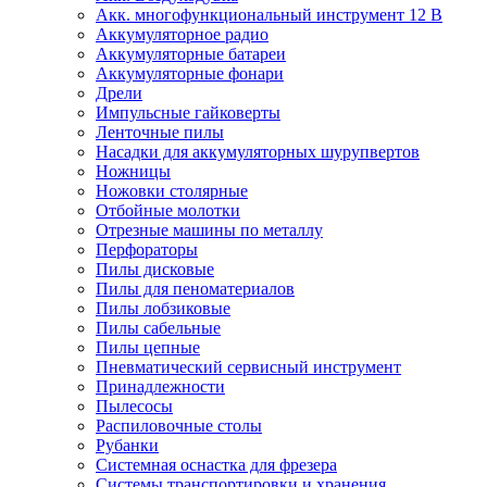
Акк. многофункциональный инструмент 12 В
Аккумуляторное радио
Аккумуляторные батареи
Аккумуляторные фонари
Дрели
Импульсные гайковерты
Ленточные пилы
Насадки для аккумуляторных шурупвертов
Ножницы
Ножовки столярные
Отбойные молотки
Отрезные машины по металлу
Перфораторы
Пилы дисковые
Пилы для пеноматериалов
Пилы лобзиковые
Пилы сабельные
Пилы цепные
Пневматический сервисный инструмент
Принадлежности
Пылесосы
Распиловочные столы
Рубанки
Системная оснастка для фрезера
Системы транспортировки и хранения